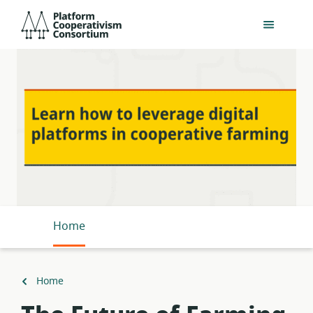
Skip
Platform
to
Cooperativism
main
Consortium
content
Home
Back
Home
to