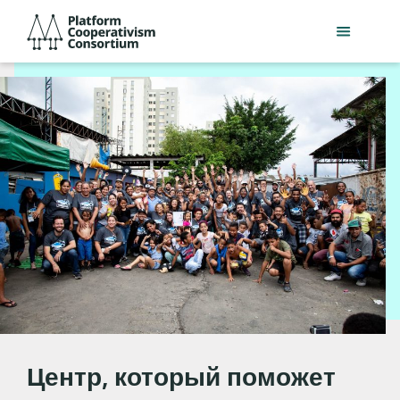
Перейти
Platform
к
Cooperativism
основному
Consortium
содержанию
Консорциум
Центр, который поможет