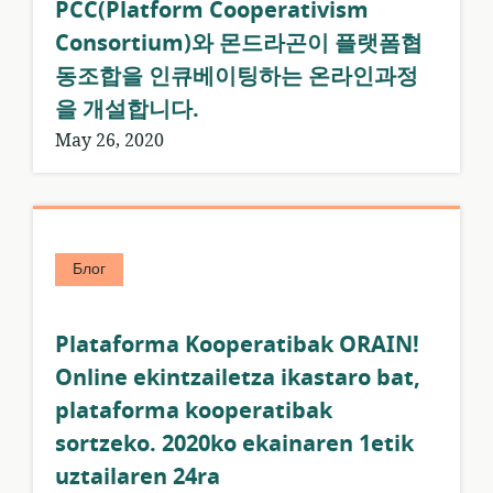
PCC(Platform Cooperativism
Consortium)와 몬드라곤이 플랫폼협
동조합을 인큐베이팅하는 온라인과정
을 개설합니다.
May 26, 2020
Блог
Plataforma Kooperatibak ORAIN!
Online ekintzailetza ikastaro bat,
plataforma kooperatibak
sortzeko. 2020ko ekainaren 1etik
uztailaren 24ra