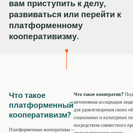
вам приступить к делу,
платформенного
развиваться или перейти к
кооперативизма
платформенному
кооперативизму.
Что такое
Что такое кооператив?
Под
автономная ассоциация люд
платформенный
для удовлетворения своих о
кооперативизм?
социальных и культурных п
посредством совместного пр
Платформенные кооперативы –
демократическим путем.