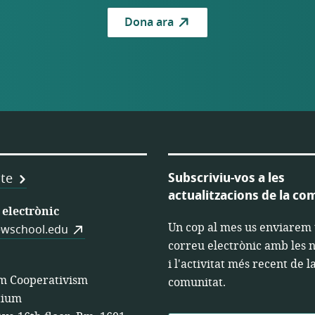
Dona ara
Subscriviu-vos a les
nca
te
actualitzacions de la co
es
electrònic
Un cop al mes us enviarem
wschool.edu
s
correu electrònic amb les n
i l'activitat més recent de l
m Cooperativism
comunitat.
tium