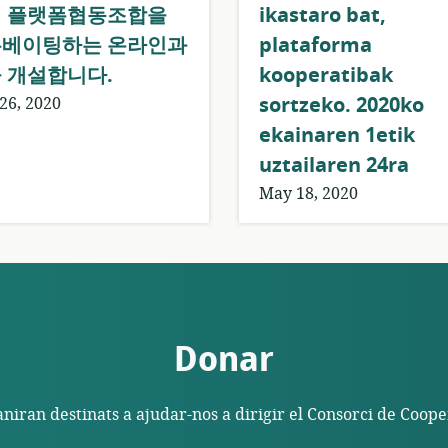
 플랫폼협동조합을
ikastaro bat,
베이팅하는 온라인과
plataforma
 개설합니다.
kooperatibak
sortzeko. 2020ko
26, 2020
ekainaren 1etik
uztailaren 24ra
May 18, 2020
Donar
aniran destinats a ajudar-nos a dirigir el Consorci de Coop