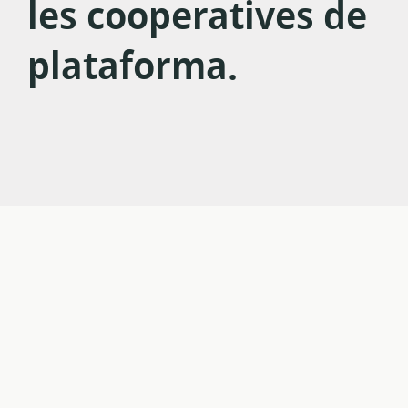
les cooperatives de
Consorci
plataforma.
de
Cooperativisme
de
Plataforma