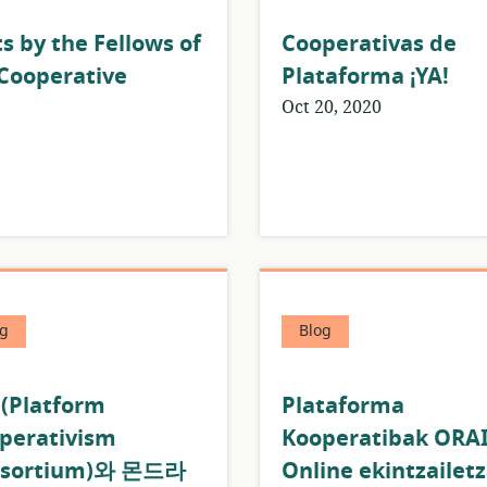
s by the Fellows of
Cooperativas de
 Cooperative
Plataforma ¡YA!
Oct 20, 2020
g
Blog
(Platform
Plataforma
perativism
Kooperatibak ORA
nsortium)와 몬드라
Online ekintzailet