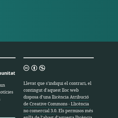
Atribució
munitat
de
Creative
Llevat que s'indiqui el contrari, el
 un
Commons
contingut d'aquest lloc web
otícies
-
disposa d'una llicència
Atribució
a
Llicència
de Creative Commons - Llicència
no
no comercial 3.0
. Els permisos més
comercial
enllà de l'abast d'aquesta llicència