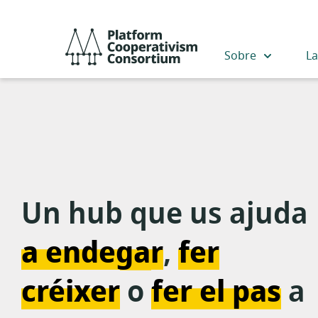
Salta
al
Platform
contingut
Cooperativism
Sobre
L
principal
Consortium
Un hub que us ajuda
a endegar
,
fer
créixer
o
fer el pas
a