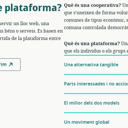
e plataforma?
Què és una cooperativa?
Un
que s’uneixen de forma volunt
comunes de tipus econòmic, s
ervir un lloc web, una
comuna controlada democràt
us béns o serveis. Es basen en
rtida de la plataforma entre
Què és una plataforma?
Una
que els individus o els grups
rim
Una alternativa tangible
Parts interessades i no accio
El millor dels dos models
Un moviment global