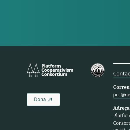
Platform
Federació
Cooperativism
Estatunide
Contac
Consortium
de
Cooperativ
Correu 
de
pcc@ne
Dona
Treballador
Adreça
Platfor
Consor