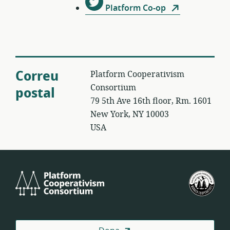
Platform Co-op
Correu
Platform Cooperativism
Consortium
postal
79 5th Ave 16th floor, Rm. 1601
New York, NY 10003
USA
Platform
Fed
Cooperativism
Est
Consortium
de
Coo
de