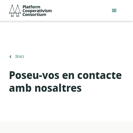
Salta
Platform
al
Cooperativism
contingut
Consortium
principal
Torna
Inici
a
Poseu-vos en contacte
amb nosaltres