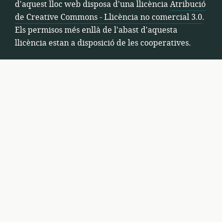
d'aquest lloc web disposa d'una llicència
Atribució
-
de Creative Commons - Llicència no comercial 3.0
.
Llicència
Els permisos més enllà de l'abast d'aquesta
no
llicència estan a disposició de les cooperatives.
comercial
3.0