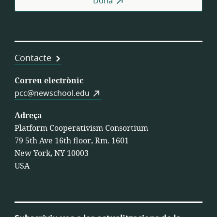
Dona
Tre
Contacte
Correu electrònic
pcc@newschool.edu
Adreça
Platform Cooperativism Consortium
79 5th Ave 16th floor, Rm. 1601
New York, NY 10003
USA