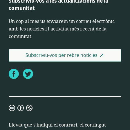
Subscriviu-vos a les actualitzacions de la
comunitat
Un cop al mes us enviarem un correu electrònic
amb les notícies i l'activitat més recent de la
comunitat.
Subscriviu-vos per rebre notícies
Facebook
Twitter
Atribució
de
Creative
Llevat que s'indiqui el contrari, el contingut
Commons