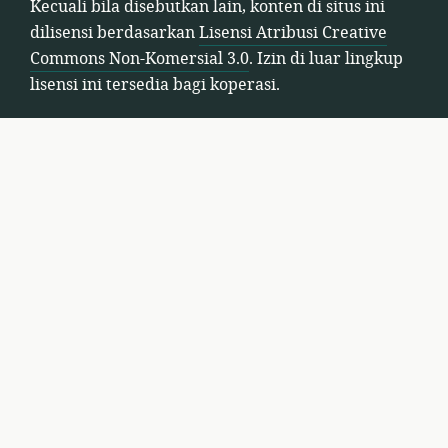
Kecuali bila disebutkan lain, konten di situs ini
Commons
dilisensi berdasarkan
Lisensi Atribusi Creative
Non-
Commons Non-Komersial 3.0
. Izin di luar lingkup
Komersial
lisensi ini tersedia bagi koperasi.
3.0