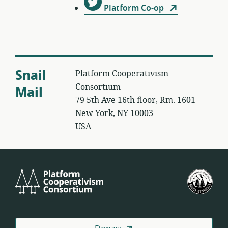
Platform Co-op
Snail
Platform Cooperativism
Consortium
Mail
79 5th Ave 16th floor, Rm. 1601
New York, NY 10003
USA
Platform
Fed
Cooperativism
Kop
Consortium
Pek
AS