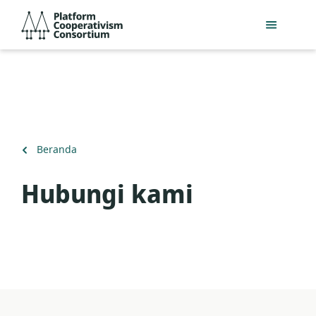
Lewati
Platform
ke
Cooperativism
konten
Consortium
utama
Kembali
Beranda
ke
Hubungi kami