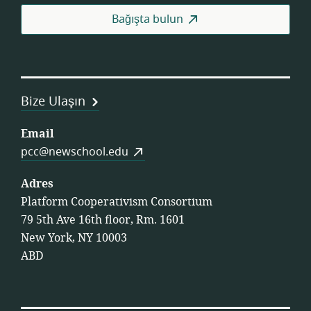
Fed
Bağışta bulun
Bize Ulaşın
Email
pcc@newschool.edu
Adres
Platform Cooperativism Consortium
79 5th Ave 16th floor, Rm. 1601
New York, NY 10003
ABD