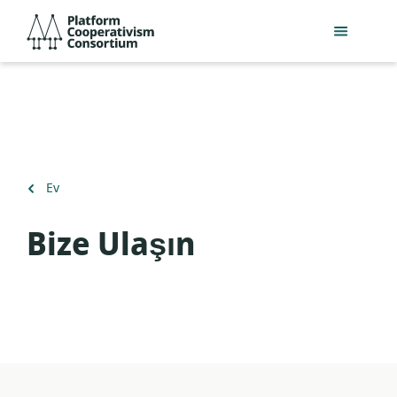
Ana
Platform
içeriğe
Cooperativism
geç
Consortium
Geri
Ev
dön
Bize Ulaşın