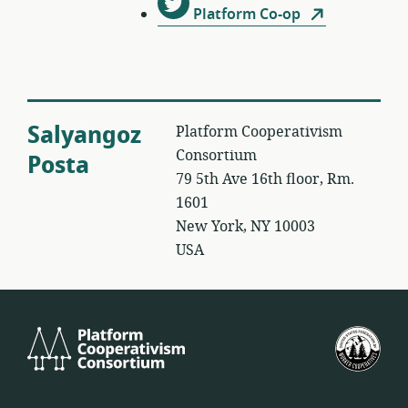
Platform Co-op
Salyangoz
Platform Cooperativism
Consortium
Posta
79 5th Ave 16th floor, Rm.
1601
New York, NY 10003
USA
Platform
Birl
Cooperativism
Devl
Consortium
İşçi
Koop