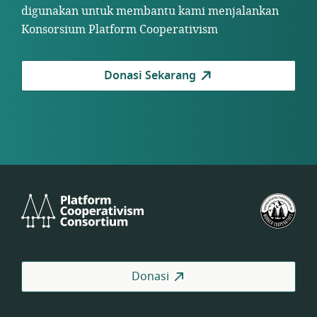
digunakan untuk membantu kami menjalankan
Konsorsium Platform Cooperativism
Donasi Sekarang
Platform
Fed
Cooperativism
Kop
Consortium
Pek
AS
Donasi