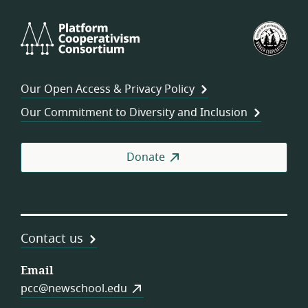
Platform
U.S.
Cooperativism
Fed
Consortium
of
Wor
Our Open Access & Privacy Policy
Coo
Our Commitment to Diversity and Inclusion
Donate
Contact us
Email
pcc@newschool.edu