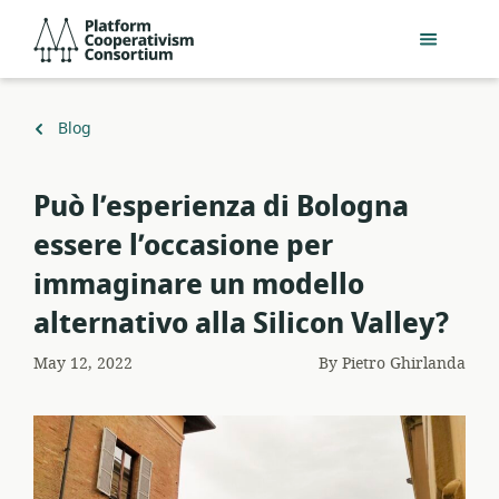
Skip
Platform
to
Cooperativism
main
Consortium
content
Back
Blog
to
Può l’esperienza di Bologna
essere l’occasione per
immaginare un modello
alternativo alla Silicon Valley?
May 12, 2022
By
Pietro Ghirlanda