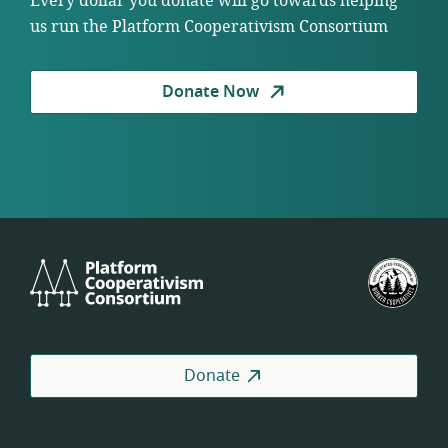
Every dollar you donate will go towards helping
us run the Platform Cooperativism Consortium
Donate Now
Platform
U.S.
Cooperativism
Fed
Consortium
of
Wor
Coo
Donate