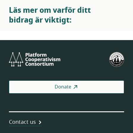
Läs mer om varför ditt
bidrag är viktigt:
Platform
U.S.
Cooperativism
Fed
Consortium
of
Wor
Coo
Donate
Contact us