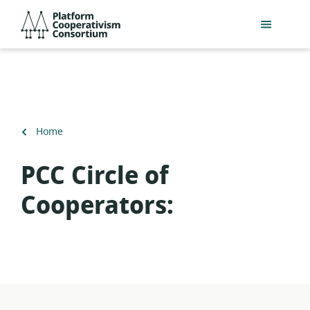
Skip
Platform
to
Cooperativism
main
Consortium
content
Back
Home
to
PCC Circle of
Cooperators: