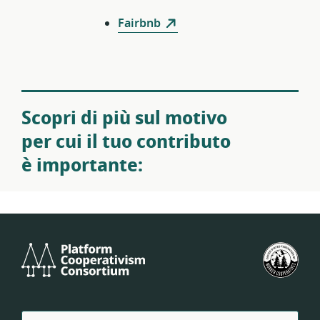
Fairbnb
Scopri di più sul motivo
per cui il tuo contributo
è importante:
Platform
Fed
Cooperativism
degl
Consortium
Stat
Unit
dell