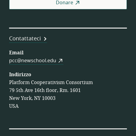
Donare
Coo
di
Lav
Contattateci
Email
pcc@newschool.edu
Indirizzo
Platform Cooperativism Consortium
79 5th Ave 16th floor, Rm. 1601
New York, NY 10003
USA