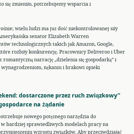
o się zmieniło, potrzebujemy wsparcia i
nie; wielu ludzi ma już dość niekontrolowanej siły
Amerykańska senator Elizabeth Warren
ntów technologicznych takich jak Amazon, Google,
 które rozbiły konkurencję. Pracownicy Deliveroo i Uber
c romantyczną narrację „dzielenia się gospodarką” i
m wynagrodzeniom, nękaniu i brakowi opieki
ekend: dostarczone przez ruch związkowy”
 gospodarce na żądanie
potrzebuje nowego potężnego narzędzia do
w bardziej sprawiedliwych modelach pracy na
przyspieszeniu wzrostu związków. Aby przeciwdziałać