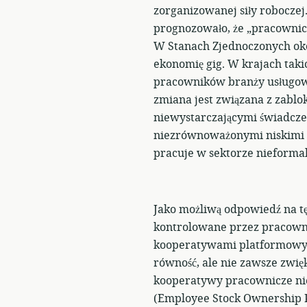
zorganizowanej siły roboczej
prognozowało, że „pracownicy
W Stanach Zjednoczonych oko
ekonomię gig. W krajach takic
pracowników branży usługowe
zmiana jest związana z zab
niewystarczającymi świadcze
niezrównoważonymi niskimi w
pracuje w sektorze nieforma
Jako możliwą odpowiedź na 
kontrolowane przez pracown
kooperatywami platformowym
równość, ale nie zawsze zwięk
kooperatywy pracownicze ni
(Employee Stock Ownership P