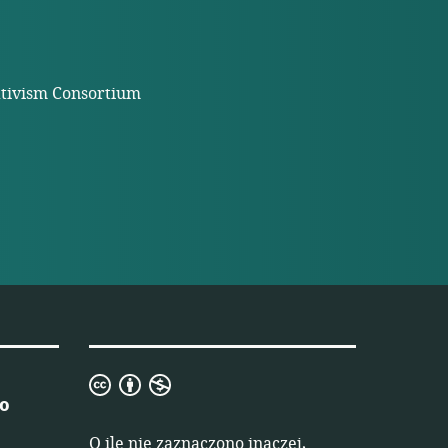
ativism Consortium
Creative
 o
Commons
Uznanie
O ile nie zaznaczono inaczej,