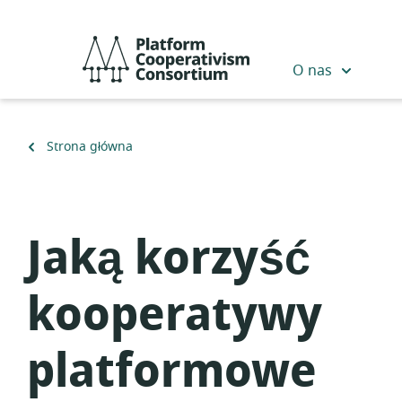
Przejdź
do
Platform
głównej
Cooperativism
O nas
zawartości
Consortium
Powrót
Strona główna
do
Jaką korzyść
kooperatywy
platformowe