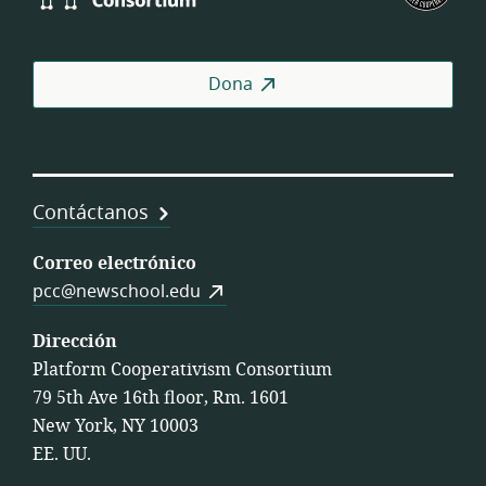
Consortium
of
Wor
Coo
Dona
Contáctanos
Correo electrónico
pcc@newschool.edu
Dirección
Platform Cooperativism Consortium
79 5th Ave 16th floor, Rm. 1601
New York, NY 10003
EE. UU.