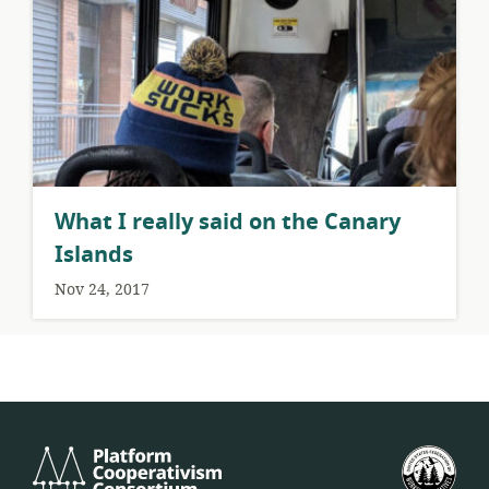
What I really said on the Canary
Islands
Nov 24, 2017
Platform
U.S.
Cooperativism
Fed