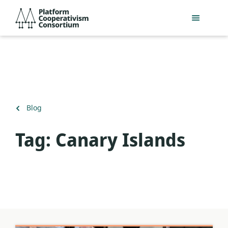
Acceder
Platform
directamente
Cooperativism
al
Consortium
contenido
principal
Volver
Blog
a
Tag:
Canary Islands