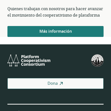
Quienes trabajan con nosotros para hacer avanzar
el movimiento del cooperativismo de plataforma
Personas
Más información
—
Platform
U.S.
Cooperativism
Fed
Consortium
of
Wor
Coo
Dona