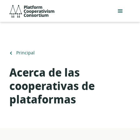
Acceder
Platform
directamente
Cooperativism
al
Consortium
contenido
principal
Volver
Principal
a
Acerca de las
cooperativas de
plataformas