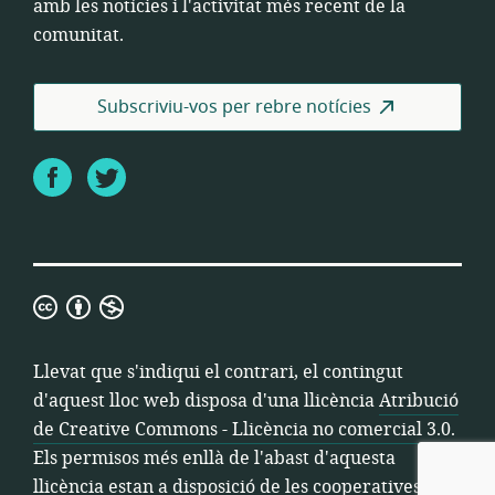
amb les notícies i l'activitat més recent de la
comunitat.
Subscriviu-vos per rebre notícies
Facebook
Twitter
Atribució
de
Creative
Llevat que s'indiqui el contrari, el contingut
Commons
d'aquest lloc web disposa d'una llicència
Atribució
-
de Creative Commons - Llicència no comercial 3.0
.
Llicència
Els permisos més enllà de l'abast d'aquesta
no
llicència estan a disposició de les cooperatives.
comercial