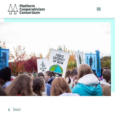
Salta
Platform
al
Cooperativism
contingut
Consortium
principal
Torna
Inici
a