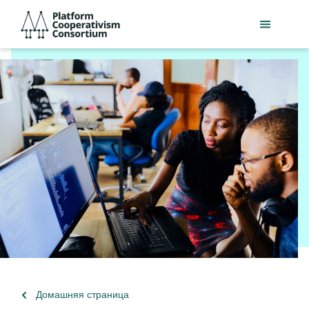
Перейти
Platform
к
Cooperativism
основному
Consortium
содержанию
Вернуться
Домашняя страница
к