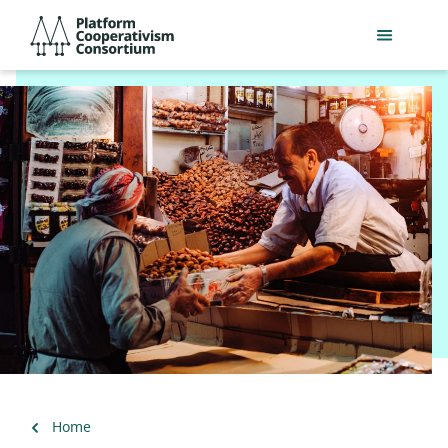
Skip
Platform
to
Cooperativism
main
Consortium
content
Back
Home
to