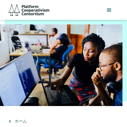
メ
Platform
イ
Cooperativism
ン
Consortium
コ
ン
テ
ン
ツ
へ
ス
キ
ッ
プ
（）
ホーム
に