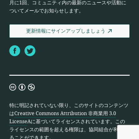
月に1回、コミュニティ内の最新のニュースや活動に
ついてメールでお知らせします。
更新情報にサインアップしましょう
Facebook
Twitter
Creative
Commons
Attribution
特に明記されていない限り、このサイトのコンテンツ
非
は
Creative Commons Attribution 非商業用 3.0
商
License
Aに基づいてライセンスされています。この
業
ライセンスの範囲を超える権限は、協同組合が利用す
用
ることができます。