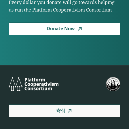
Every dollar you donate will go towards helping
us run the Platform Cooperativism Consortium
Donate Now
Platform
米
Cooperativism
国
Consortium
労
働
者
寄付
協
同
組