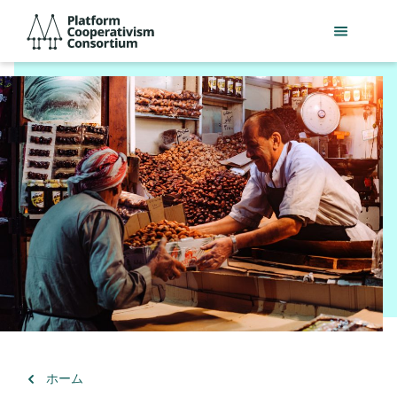
メ
Platform
イ
Cooperativism
ン
Consortium
コ
ン
テ
ン
ツ
へ
ス
キ
ッ
プ
（）
ホーム
に