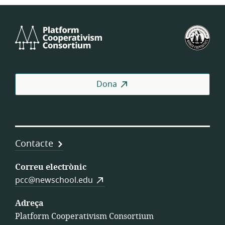
Platform
Fed
Cooperativism
Est
Consortium
de
Coo
de
Dona
Tre
Contacte
Correu electrònic
pcc@newschool.edu
Adreça
Platform Cooperativism Consortium