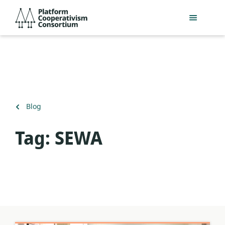
Salta
Platform
al
Cooperativism
contingut
Consortium
principal
Torna
Blog
a
Tag:
SEWA