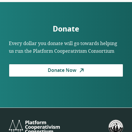
Donate
Every dollar you donate will go towards helping
us run the Platform Cooperativism Consortium
Donate Now
Platform
U.S.
Cooperativism
Fed