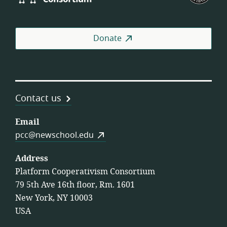
Consortium
of
Wor
Coo
Donate
Contact us
Email
pcc@newschool.edu
Address
Platform Cooperativism Consortium
79 5th Ave 16th floor, Rm. 1601
New York, NY 10003
USA