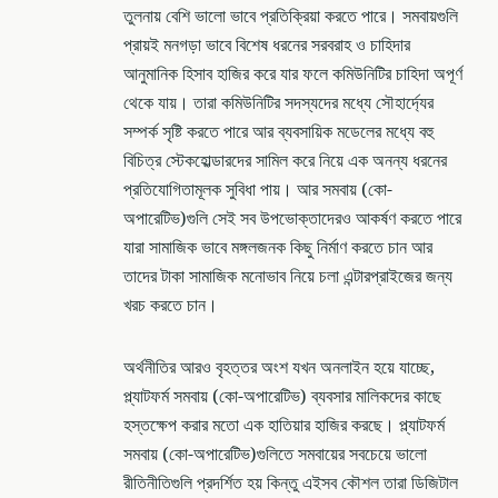
তুলনায় বেশি ভালো ভাবে প্রতিক্রিয়া করতে পারে। সমবায়গুলি
প্রায়ই মনগড়া ভাবে বিশেষ ধরনের সরবরাহ ও চাহিদার
আনুমানিক হিসাব হাজির করে যার ফলে কমিউনিটির চাহিদা অপূর্ণ
থেকে যায়। তারা কমিউনিটির সদস্যদের মধ্যে সৌহার্দ্যের
সম্পর্ক সৃষ্টি করতে পারে আর ব্যবসায়িক মডেলের মধ্যে বহু
বিচিত্র স্টেকহোল্ডারদের সামিল করে নিয়ে এক অনন্য ধরনের
প্রতিযোগিতামূলক সুবিধা পায়। আর সমবায় (কো-
অপারেটিভ)গুলি সেই সব উপভোক্তাদেরও আকর্ষণ করতে পারে
যারা সামাজিক ভাবে মঙ্গলজনক কিছু নির্মাণ করতে চান আর
তাদের টাকা সামাজিক মনোভাব নিয়ে চলা এন্টারপ্রাইজের জন্য
খরচ করতে চান।
অর্থনীতির আরও বৃহত্তর অংশ যখন অনলাইন হয়ে যাচ্ছে,
প্ল্যাটফর্ম সমবায় (কো-অপারেটিভ) ব্যবসার মালিকদের কাছে
হস্তক্ষেপ করার মতো এক হাতিয়ার হাজির করছে। প্ল্যাটফর্ম
সমবায় (কো-অপারেটিভ)গুলিতে সমবায়ের সবচেয়ে ভালো
রীতিনীতিগুলি প্রদর্শিত হয় কিন্তু এইসব কৌশল তারা ডিজিটাল