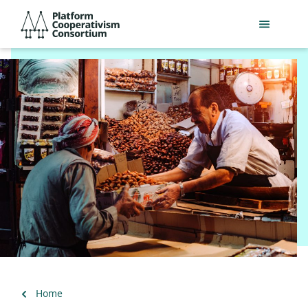
Skip
Platform
to
Cooperativism
main
Consortium
content
Back
Home
to