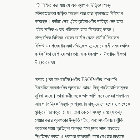
এটা নিশ্চিত করা যায় যে এক ব্যাপক ভিত্তিসম্পন্ন
স্টেকহোল্ডাররা জড়িত আছেন আর তারা ব্যবসাতে বিনিয়োগ
করেছেন। কর্মীরা সেই এন্টারপ্রাইজগুলির দায়িত্ব নেন তারা
যেটার মালিক ও যার পরিচালনা তারা নিজেরাই করেন।
সাম্প্রতিক বিভিন্ন ধরনের জার্নাল যেমন হার্ভার্ড বিজনেস
রিভিউ-এর গবেষণায় এটা নথিভুক্ত হয়েছে যে কর্মী সমবায়গুলির
কার্যকারিতা বেশি হয় আর তাদের কার্যকলাপ ও উৎপাদনশীলতা
উন্নততর হয়।
সমবায় (কো-অপারেটিভ)গুলির ESOPগুলির পাশাপাশি
চিরাচরিত ব্যবসাগুলির তুলনায়ও আরও কিছু প্রতিযোগিতামূলক
সুবিধা আছে। তারা কর্মীদেরকে ভাগাভাগি করে নেওয়া প্রশাসন
আর গণতান্ত্রিক সিদ্ধান্ত গ্রহণের মাধ্যমে শোষণের হাত থেকে
মুক্তির নিরাপত্তা দেয়। তারা কোনো সংস্থার মধ্যে তথ্য
শেয়ার করার প্রবণতার উন্নতি ঘটায়, এবং সংকটকালে ঝুঁকি
গ্রহণের সময় প্রতিকুল অবস্থা হলে মন্দার সময় মহত্তর
স্থিতিস্থাপকতা ও পরস্পর ভাগাভাগি করে নেওয়ার মাধ্যমে