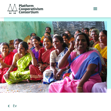
Ana
Platform
içeriğe
Cooperativism
geç
Consortium
Geri
Ev
dön