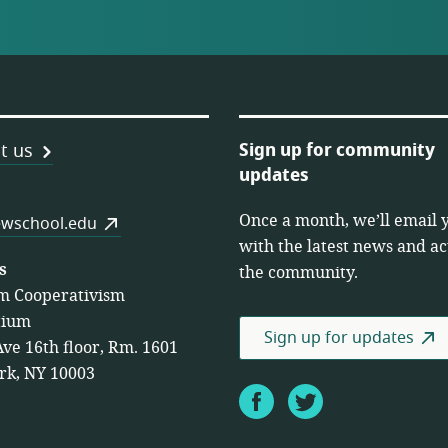
Sign up for community
t us
updates
Once a month, we’ll email 
es
wschool.edu
with the latest news and act
s
the community.
m Cooperativism
tium
Sign up for updates
Ave 16th floor, Rm. 1601
rk, NY 10003
Facebook
Twitter