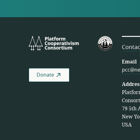
Platform
U.S.
Cooperativism
Federation
Contac
Consortium
of
Worker
Email
Cooperativ
pcc@ne
Donate
Addres
Platfor
Consor
79 5th 
New Yo
USA