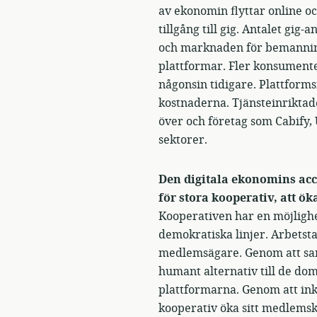
av ekonomin flyttar online oc
tillgång till gig. Antalet g
och marknaden för bemannings
plattformar. Fler konsumenter
någonsin tidigare. Plattform
kostnaderna. Tjänsteinriktade
över och företag som Cabify,
sektorer.
Den digitala ekonomins acc
för stora kooperativ, att 
Kooperativen har en möjligh
demokratiska linjer. Arbetst
medlemsägare. Genom att sam
humant alternativ till de do
plattformarna. Genom att ink
kooperativ öka sitt medlem