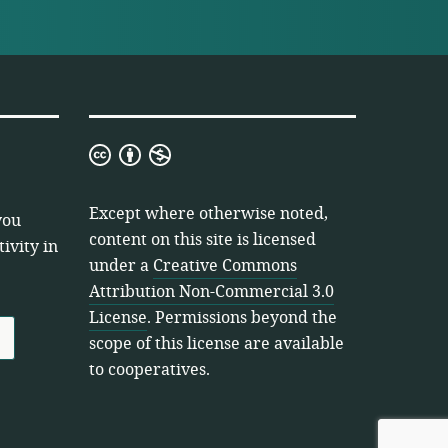
Creative
Commons
Attribution
Except where otherwise noted,
you
Non-
content on this site is licensed
ivity in
Commercial
under a
Creative Commons
3.0
Attribution Non-Commercial 3.0
License
License
. Permissions beyond the
scope of this license are available
to cooperatives.