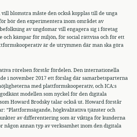
vill blomstra måste den också kopplas till de unga
rför bör den experimentera inom området av
befolkning av ungdomar vill engagera sig i företag
och kämpar för miljön, för social rättvisa och för ett
 Plattformskooperativ är de utrymmen där man ska göra
tiva rörelsen förstår fördelen. Den internationella
nde i november 2017 ett förslag där samarbetsparterna
jligheterna med plattformskooperativ, och ICA:s
godkänt modellen som nyckel för den digitala
som Howard Brodsky talar också ut. Howard förstår
: ”Plattformsägande, högkvalitativa tjänster och
 punkter av differentiering som är viktiga för kunderna
 för någon annan typ av verksamhet inom den digitala