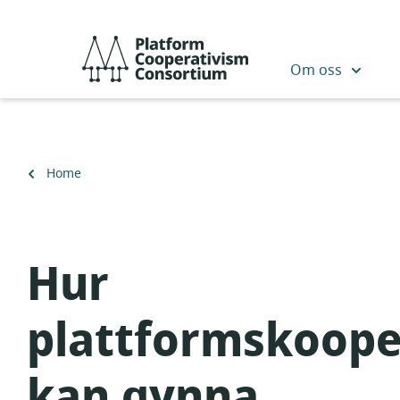
Skip
to
Platform
main
Cooperativism
Om oss
content
Consortium
Back
Home
to
Hur
plattformskoope
kan gynna