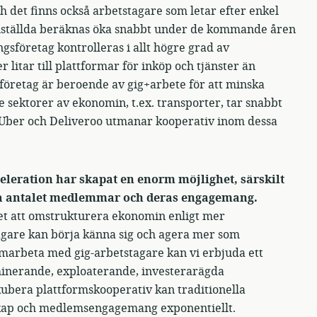
h det finns också arbetstagare som letar efter enkel
ig-anställda beräknas öka snabbt under de kommande åren
företag kontrolleras i allt högre grad av
 litar till plattformar för inköp och tjänster än
sföretag är beroende av gig+arbete för att minska
 sektorer av ekonomin, t.ex. transporter, tar snabbt
 Uber och Deliveroo utmanar kooperativ inom dessa
eleration har skapat en enorm möjlighet, särskilt
öka antalet medlemmar och deras engagemang.
et att omstrukturera ekonomin enligt mer
agare kan börja känna sig och agera mer som
arbeta med gig-arbetstagare kan vi erbjuda ett
minerande, exploaterande, investerarägda
ubera plattformskooperativ kan traditionella
skap och medlemsengagemang exponentiellt.