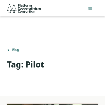
Lewati
Platform
ke
Cooperativism
konten
Consortium
utama
Kembali
Blog
ke
Tag:
Pilot