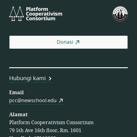
Platform
Fed
Cooperativism
Kop
Consortium
Pek
AS
Donasi
Hubungi kami
Email
pcc@newschool.edu
Alamat
Platform Cooperativism Consortium
79 5th Ave 16th floor, Rm. 1601