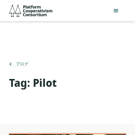
メ
Platform
イ
Cooperativism
ン
Consortium
コ
ン
テ
ン
ツ
へ
（）
ブログ
ス
に
キ
戻
Tag:
Pilot
ッ
る
プ