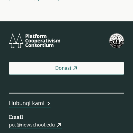
Platform
Fed
Cooperativism
Kop
Consortium
Pek
AS
Donasi
Hubungi kami
Email
pcc@newschool.edu