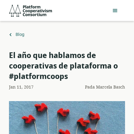
Lewati
Platform
ke
Cooperativism
konten
Consortium
utama
Kembali
Blog
ke
El año que hablamos de
cooperativas de plataforma o
#platformcoops
Jan 11, 2017
Pada
Marcela Basch