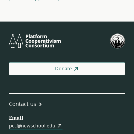
Platform
U.S.
Cooperativism
Fed
Consortium
of
Wor
Coo
Donate
Contact us
Email
pcc@newschool.edu