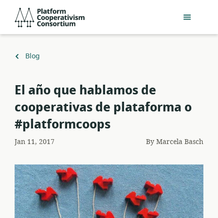
Skip
Platform
to
Cooperativism
main
Consortium
content
Back
Blog
to
El año que hablamos de
cooperativas de plataforma o
#platformcoops
Jan 11, 2017
By
Marcela Basch