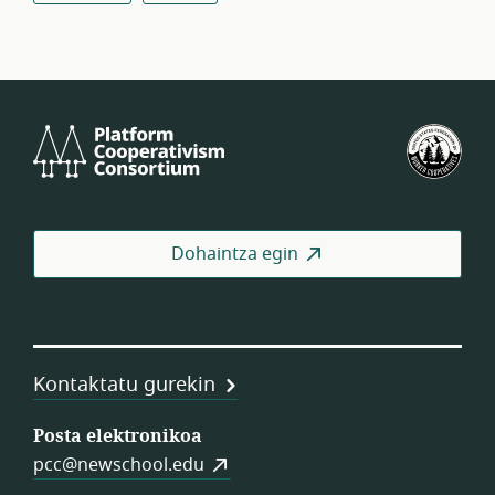
Platform
Est
Cooperativism
Bat
Consortium
Lan
Koo
Fed
Dohaintza egin
Kontaktatu gurekin
Posta elektronikoa
pcc@newschool.edu