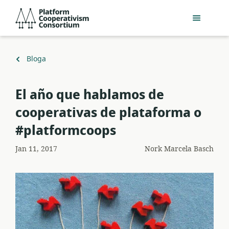
Egin
Platform
jauzi
Cooperativism
eduki
Consortium
nagusira
Itzuli
Bloga
El año que hablamos de
cooperativas de plataforma o
#platformcoops
Jan 11, 2017
Nork
Marcela Basch