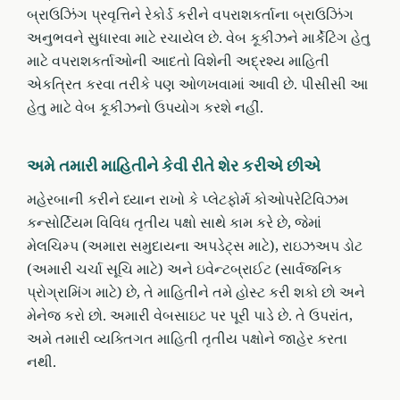
બ્રાઉઝિંગ પ્રવૃત્તિને રેકોર્ડ કરીને વપરાશકર્તાના બ્રાઉઝિંગ
અનુભવને સુધારવા માટે રચાયેલ છે. વેબ કૂકીઝને માર્કેટિંગ હેતુ
માટે વપરાશકર્તાઓની આદતો વિશેની અદ્રશ્ય માહિતી
એકત્રિત કરવા તરીકે પણ ઓળખવામાં આવી છે. પીસીસી આ
હેતુ માટે વેબ કૂકીઝનો ઉપયોગ કરશે નહીં.
અમે તમારી માહિતીને કેવી રીતે શેર કરીએ છીએ
મહેરબાની કરીને ધ્યાન રાખો કે પ્લેટફોર્મ કોઓપરેટિવિઝમ
કન્સોર્ટિયમ વિવિધ તૃતીય પક્ષો સાથે કામ કરે છે, જેમાં
મેલચિમ્પ (અમારા સમુદાયના અપડેટ્સ માટે), રાઇઝઅપ ડોટ
(અમારી ચર્ચા સૂચિ માટે) અને ઇવેન્ટબ્રાઈટ (સાર્વજનિક
પ્રોગ્રામિંગ માટે) છે, તે માહિતીને તમે હોસ્ટ કરી શકો છો અને
મેનેજ કરો છો. અમારી વેબસાઇટ પર પૂરી પાડે છે. તે ઉપરાંત,
અમે તમારી વ્યક્તિગત માહિતી તૃતીય પક્ષોને જાહેર કરતા
નથી.