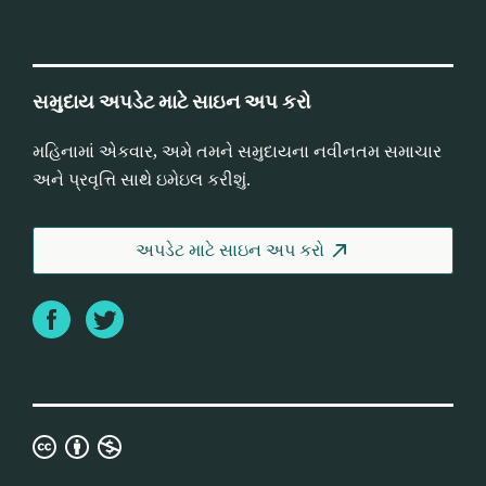
સમુદાય અપડેટ માટે સાઇન અપ કરો
મહિનામાં એકવાર, અમે તમને સમુદાયના નવીનતમ સમાચાર
અને પ્રવૃત્તિ સાથે ઇમેઇલ કરીશું.
અપડેટ માટે સાઇન અપ કરો
Facebook
Twitter
ક્રિએટીવ
કોમન