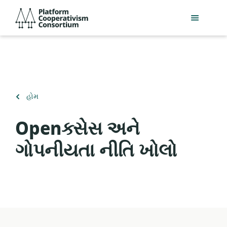
મુખ્ય
Platform
સામગ્રી
Cooperativism
પર
Consortium
જાઓ
ઉપર
હોમ
પાછાં
ફરો
Openક્સેસ અને
ગોપનીયતા નીતિ ખોલો