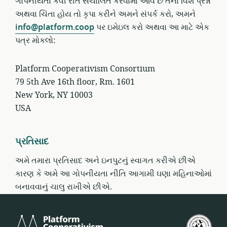
ગોપનીયતા કેવી રીતે સંચાલિત કરવામાં આવે છે તેના વિશે પ્રશ્નો
અથવા ચિંતા હોય તો કૃપા કરીને અમને સંપર્ક કરો, અમને
info@platform.coop
પર ઇમેઇલ કરો અથવા આ માટે એક
પત્ર મોકલો:
Platform Cooperativism Consortium
79 5th Ave 16th floor, Rm. 1601
New York, NY 10003
USA
પ્રતિસાદ
અમે તમારા પ્રતિસાદ અને ઇનપુટનું સ્વાગત કરીએ છીએ
કારણ કે અમે આ ગોપનીયતા નીતિ આગામી ઘણા મહિનાઓમાં
બનાવવાનું ચાલુ રાખીએ છીએ.
Platform
યુ.