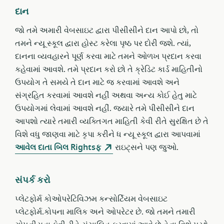
દાન
જો તમે અમારી વેબસાઇટ દ્વારા પીસીસીને દાન આપો છો, તો
તમને ન્યૂ સ્કૂલ દ્વારા હોસ્ટ કરેલા પૃષ્ઠ પર દોરી જશે. ત્યાં,
દાનના વ્યવહારને પૂર્ણ કરવા માટે તમને ઓળખ પ્રદાન કરવા
કહેવામાં આવશે. તમે પ્રદાન કરો છો તે ક્રેડિટ કાર્ડ માહિતીનો
ઉપયોગ તે સમયે તે દાન માટે જ કરવામાં આવશે અને
સંગ્રહિત કરવામાં આવશે નહીં અથવા અન્ય કોઈ હેતુ માટે
ઉપયોગમાં લેવામાં આવશે નહીં. જ્યારે તમે પીસીસીને દાન
આપશો ત્યારે તમારી વ્યક્તિગત માહિતી કેવી રીતે સુરક્ષિત છે તે
વિશે વધુ જાણવા માટે કૃપા કરીને ધ ન્યૂ સ્કૂલ દ્વારા આપવામાં
આવેલ દાતા બિલ Rightsફ
રાઇટ્સને પણ જુઓ.
સંપર્ક કરો
પ્લેટફોર્મ કોઓપરેટિવિઝમ કન્સોર્ટિયમ વેબસાઇટ
પ્લેટફોર્મ.કોપના માલિક અને ઓપરેટર છે. જો તમને તમારી