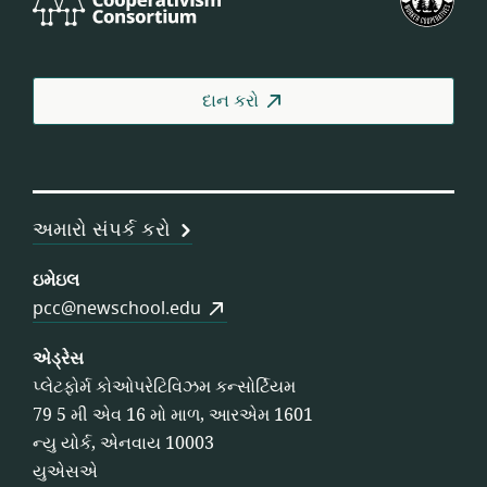
Cooperativism
ફેડર
Consortium
ઓફ
વર્કર
કોઓ
દાન કરો
અમારો સંપર્ક કરો
ઇમેઇલ
pcc@newschool.edu
એડ્રેસ
પ્લેટફોર્મ કોઓપરેટિવિઝમ કન્સોર્ટિયમ
79 5 મી એવ 16 મો માળ, આરએમ 1601
ન્યુ યોર્ક, એનવાય 10003
યુએસએ