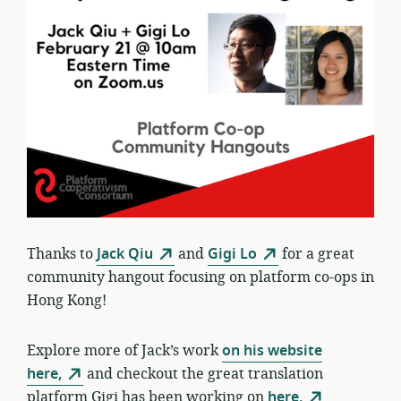
Thanks to
Jack Qiu
and
Gigi Lo
for a great
community hangout focusing on platform co-ops in
Hong Kong!
Explore more of Jack’s work
on his website
here,
and checkout the great translation
platform Gigi has been working on
here.