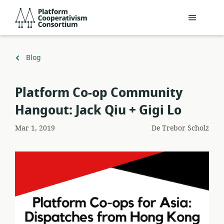
Salta
Platform
al
Cooperativism
contingut
Consortium
principal
Torna
Blog
a
Platform Co-op Community
Hangout: Jack Qiu + Gigi Lo
Mar 1, 2019
De
Trebor Scholz