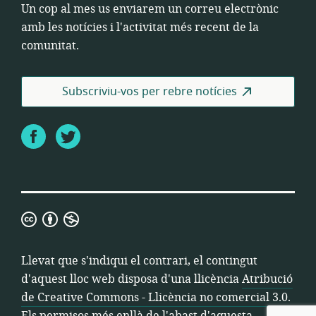
Un cop al mes us enviarem un correu electrònic
amb les notícies i l'activitat més recent de la
comunitat.
Subscriviu-vos per rebre notícies
Facebook
Twitter
Atribució
de
Creative
Llevat que s'indiqui el contrari, el contingut
Commons
d'aquest lloc web disposa d'una llicència
Atribució
-
de Creative Commons - Llicència no comercial 3.0
.
Llicència