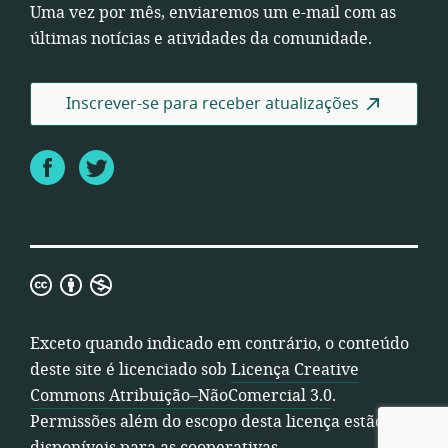
Uma vez por mês, enviaremos um e-mail com as
últimas notícias e atividades da comunidade.
Inscrever-se para receber atualizações
Facebook
Twitter
Licença
Creative
Commons
Exceto quando indicado em contrário, o conteúdo
Atribuição–
deste site é licenciado sob
Licença Creative
NãoComercial
Commons Atribuição–NãoComercial 3.0
.
3.0
Permissões além do escopo desta licença estão