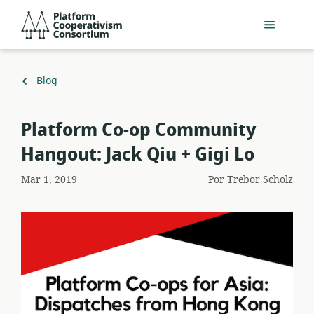
Pular
Platform
para
Cooperativism
o
Consortium
conteúdo
principal
Voltar
Blog
para
Platform Co-op Community
Hangout: Jack Qiu + Gigi Lo
Mar 1, 2019
Por
Trebor Scholz