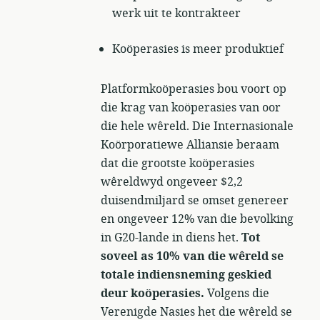
werk uit te kontrakteer
Koöperasies is meer produktief
Platformkoöperasies bou voort op
die krag van koöperasies van oor
die hele wêreld. Die Internasionale
Koörporatiewe Alliansie beraam
dat die grootste koöperasies
wêreldwyd ongeveer $2,2
duisendmiljard se omset genereer
en ongeveer 12% van die bevolking
in G20-lande in diens het.
Tot
soveel as 10% van die wêreld se
totale indiensneming geskied
deur koöperasies.
Volgens die
Verenigde Nasies het die wêreld se