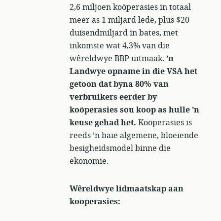
2,6 miljoen koöperasies in totaal
meer as 1 miljard lede, plus $20
duisendmiljard in bates, met
inkomste wat 4,3% van die
wêreldwye BBP uitmaak.
’n
Landwye opname in die VSA het
getoon dat byna 80% van
verbruikers eerder by
koöperasies sou koop as hulle ’n
keuse gehad het.
Koöperasies is
reeds ’n baie algemene, bloeiende
besigheidsmodel binne die
ekonomie.
Wêreldwye lidmaatskap aan
koöperasies: