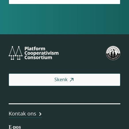
Platform
VSA
Cooperativism
se
Consortium
Fed
van
Wer
Skenk
(US
Kontak ons
E-pos