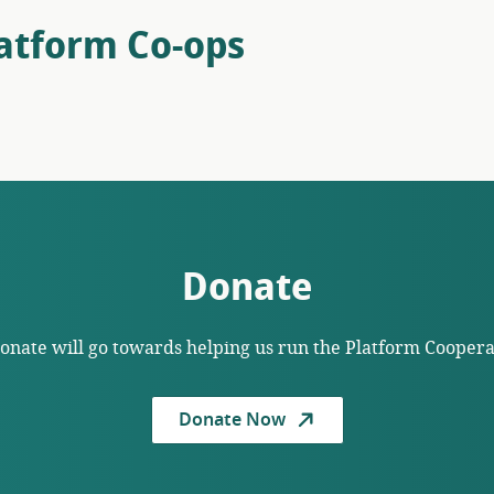
latform Co-ops
Donate
donate will go towards helping us run the Platform Cooper
Donate Now