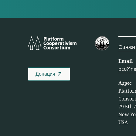
Platform
Федерация 
Cooperativism
США
Свяжит
Consortium
Email
pcc@ne
Донация
Адрес
Platfor
Consor
79 5th 
New Yo
USA