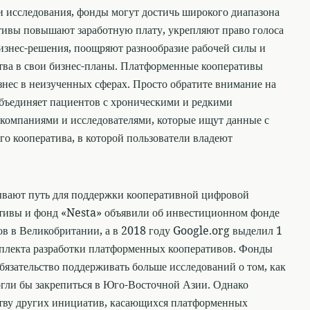
и исследования, фонды могут достичь широкого диапазона
тивы повышают заработную плату, укрепляют право голоса
изнес-решения, поощряют разнообразие рабочей силы и
тва в свои бизнес-планы. Платформенные кооперативы
знес в неизученных сферах. Просто обратите внимание на
бъединяет пациентов с хроническими и редкими
с компаниями и исследователями, которые ищут данные с
 кооператива, в которой пользователи владеют
ывают путь для поддержки кооперативной цифровой
ативы и фонд «Nesta» объявили об инвестиционном фонде
в в Великобритании, а в 2018 году Google.org выделил 1
мплекта разработки платформенных кооперативов. Фонды
бязательство поддерживать больше исследований о том, как
гли бы закрепиться в Юго-Восточной Азии. Однако
тву других инициатив, касающихся платформенных