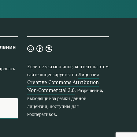
ления
Лицензия
Creative
Commons
Если не указано иное, контент на этом
ировать
Attribution
сайте лицензируется по
Лицензия
Non-
Creative Commons Attribution
Commercial
Non-Commercial 3.0
. Разрешения,
3.0
выходящие за рамки данной
лицензии, доступны для
кооперативов.