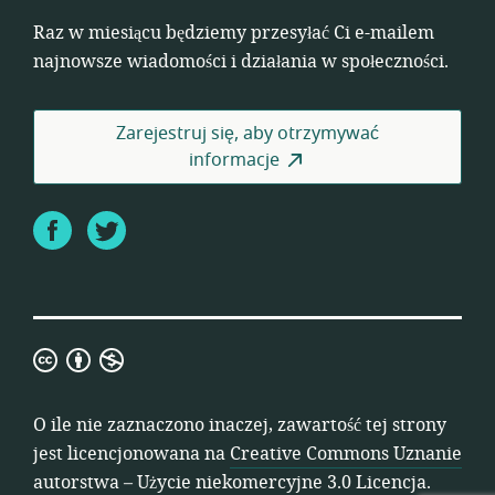
Raz w miesiącu będziemy przesyłać Ci e-mailem
najnowsze wiadomości i działania w społeczności.
Zarejestruj się, aby otrzymywać
informacje
Facebook
Twitter
Creative
Commons
Uznanie
O ile nie zaznaczono inaczej, zawartość tej strony
autorstwa
jest licencjonowana na
Creative Commons Uznanie
–
autorstwa – Użycie niekomercyjne 3.0 Licencja
.
Użycie