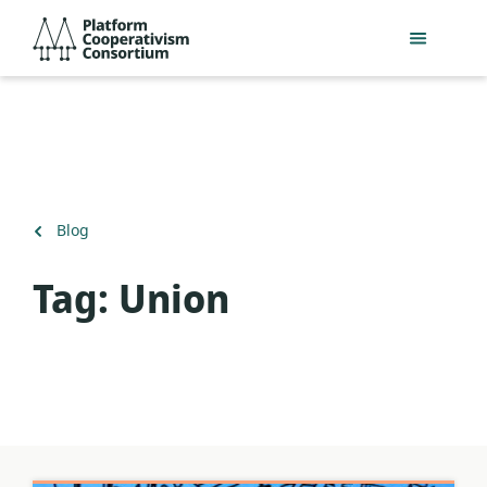
Przejdź
Platform
do
Cooperativism
głównej
Consortium
zawartości
Powrót
Blog
do
Tag:
Union