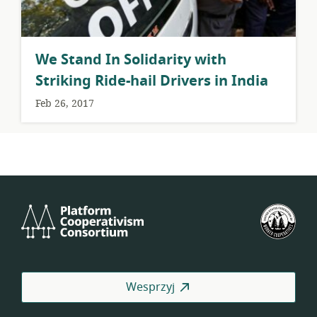
We Stand In Solidarity with
Striking Ride-hail Drivers in India
Feb 26, 2017
Platform
Ame
Cooperativism
Fed
Consortium
Spół
Pra
Wesprzyj