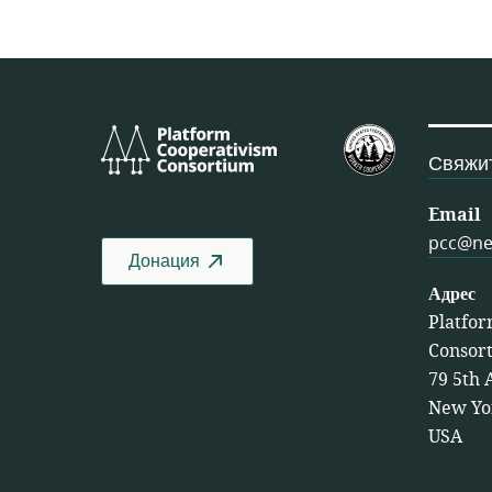
Platform
Федерация 
Cooperativism
США
Свяжит
Consortium
Email
pcc@ne
Донация
Адрес
Platfor
Consor
79 5th 
New Yo
USA