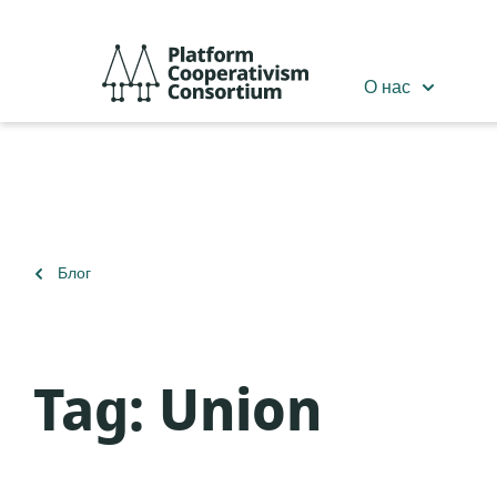
Перейти
к
Platform
основному
Cooperativism
О нас
содержанию
Consortium
Вернуться
Блог
к
Tag:
Union