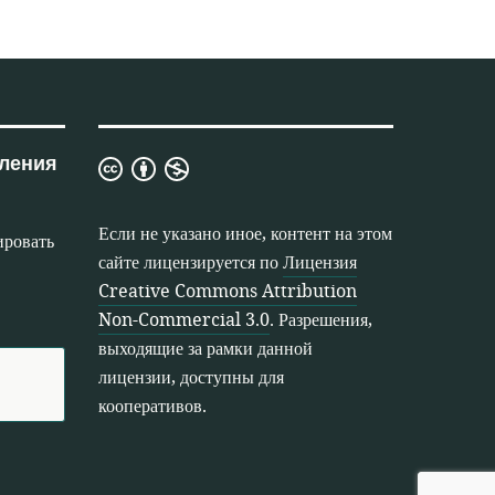
ления
Лицензия
Creative
Commons
Если не указано иное, контент на этом
ировать
Attribution
сайте лицензируется по
Лицензия
Non-
Creative Commons Attribution
Commercial
Non-Commercial 3.0
. Разрешения,
3.0
выходящие за рамки данной
лицензии, доступны для
кооперативов.