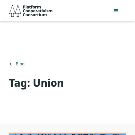
Passer
Platform
au
Cooperativism
contenu
Consortium
principal
Retour
Blog
à
Tag:
Union