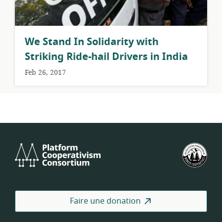
We Stand In Solidarity with
Striking Ride-hail Drivers in India
Feb 26, 2017
Platform
Féd
Cooperativism
amé
Consortium
des
coo
de
Faire une donation
trav