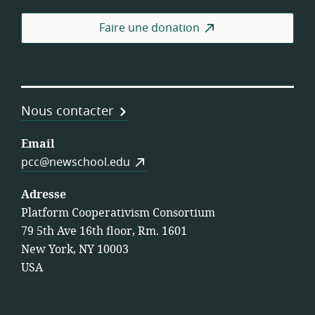
coo
de
Faire une donation
trav
Nous contacter
Email
pcc@newschool.edu
Adresse
Platform Cooperativism Consortium
79 5th Ave 16th floor, Rm. 1601
New York, NY 10003
USA