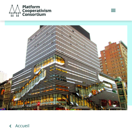
Passer
Platform
au
Cooperativism
contenu
Consortium
principal
Retour
Accueil
à