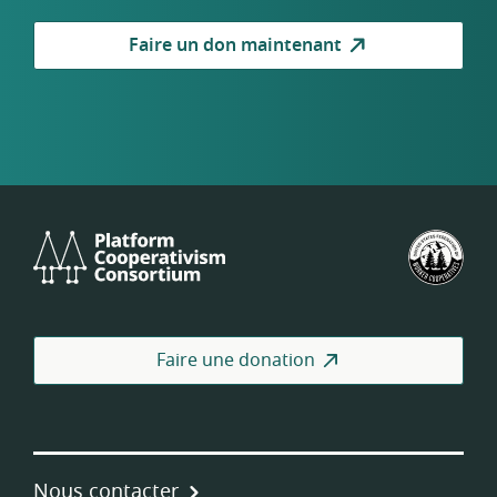
Faire un don maintenant
Platform
Féd
Cooperativism
amé
Consortium
des
coo
de
Faire une donation
trav
Nous contacter