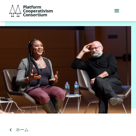
メ
Platform
イ
Cooperativism
ン
Consortium
コ
ン
テ
ン
ツ
へ
ス
キ
ッ
プ
（）
ホーム
に