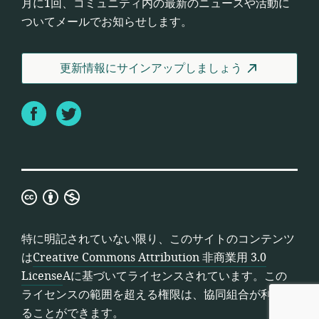
月に1回、コミュニティ内の最新のニュースや活動に
ついてメールでお知らせします。
更新情報にサインアップしましょう
Facebook
Twitter
Creative
Commons
Attribution
特に明記されていない限り、このサイトのコンテンツ
非
は
Creative Commons Attribution 非商業用 3.0
商
License
Aに基づいてライセンスされています。この
業
ライセンスの範囲を超える権限は、協同組合が利用す
用
ることができます。
3.0