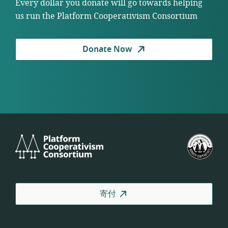
Every dollar you donate will go towards helping
us run the Platform Cooperativism Consortium
Donate Now
Platform
米
Cooperativism
国
Consortium
労
働
者
寄付
協
同
組