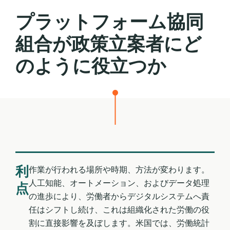
戻
プラットフォーム協同
る
組合が政策立案者にど
のように役立つか
利
作業が行われる場所や時期、方法が変わります。
人工知能、オートメーション、およびデータ処理
点
の進歩により、労働者からデジタルシステムへ責
任はシフトし続け、これは組織化された労働の役
割に直接影響を及ぼします。米国では、労働統計