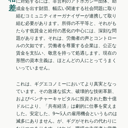
に対処するには、非営利のアドボカシー団体、助
差
成金を出す財団、幅広い関連する社会問題に取り
組むコミュニティオーガナイザーが連携して取り
組む必要があります。所得の不平等と、それがも
たらす低賃金と給付の悪化の中心には、深刻な問
題があります。それは、労働者の声とコントロー
ルの欠如です。労働者を尊重する企業は、公正な
賃金を支払い、敬意を持って処遇します。現在の
形態の資本主義は、ほとんどの人にとってうまく
いっていません。
これは、ギグエコノミーにおいてより真実となっ
ています。その急速な拡大、破壊的な技術革新、
およびベンチャーキャピタルに投資された数十億
ドルにより、「共有経済」は劇的に仕事を変えま
した。安定した、9〜5人の雇用機会というものは
滅多にありません。が、ギグがそれらの代わりに