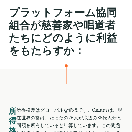
戻
プラットフォーム協同
る
組合が慈善家や唱道者
たちにどのように利益
をもたらすか：
所
所得格差はグローバルな危機です。Oxfam は、現
在世界の富は、たったの26人が底辺の38億人分と
得
同額を所有していると計算しています。この問題
格