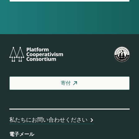
Platform
米
Cooperativism
国
Consortium
労
働
者
寄付
協
同
組
合
連
私たちにお問い合わせください
合
会
電子メール