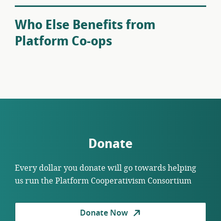
Who Else Benefits from
Platform Co-ops
Donate
Every dollar you donate will go towards helping
us run the Platform Cooperativism Consortium
Donate Now