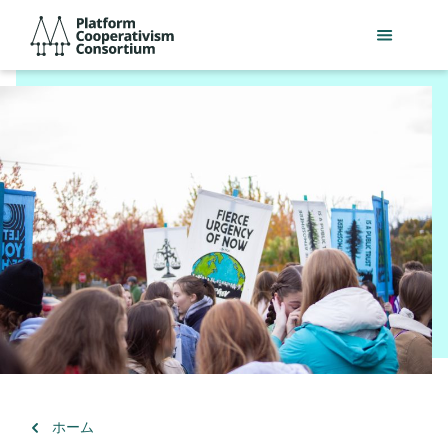
メ
Platform
イ
Cooperativism
ン
Consortium
コ
ン
テ
ン
ツ
へ
ス
キ
ッ
プ
（）
ホーム
に