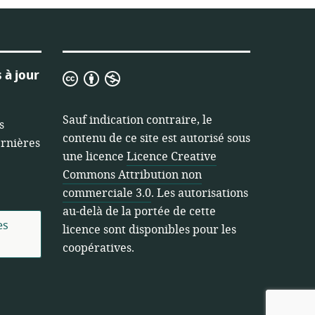
 à jour
Licence
Creative
Commons
Sauf indication contraire, le
s
Attribution
contenu de ce site est autorisé sous
ernières
non
une licence
Licence Creative
commerciale
Commons Attribution non
3.0
commerciale 3.0
. Les autorisations
au-delà de la portée de cette
es
licence sont disponibles pour les
coopératives.