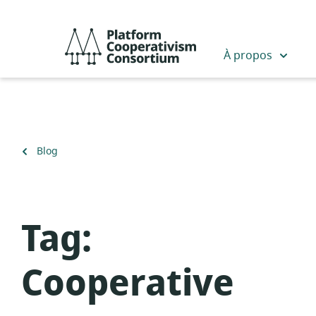
Passer
au
Platform
contenu
Cooperativism
À propos
principal
Consortium
Retour
Blog
à
Tag:
Cooperative