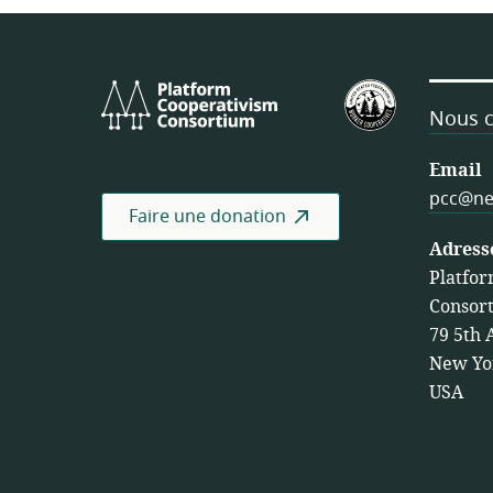
Platform
Fédération
Cooperativism
américaine
Nous c
Consortium
des
coopérativ
Email
de
pcc@ne
Faire une donation
travail
Adress
Platfor
Consor
79 5th 
New Yo
USA