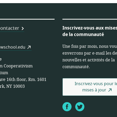
Inscrivez-vous aux mises
ontacter
de la communauté
es
Une fois par mois, nous vou
wschool.edu
enverrons par e-mail les d
e
nouvelles et activités de la
m Cooperativism
communauté.
tium
Ave 16th floor, Rm. 1601
Inscrivez-vous pour l
rk, NY 10003
mises à jour
Facebook
Twitter