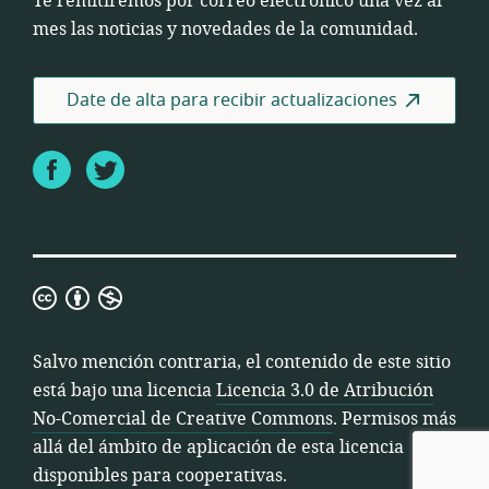
Te remitiremos por correo electrónico una vez al
mes las noticias y novedades de la comunidad.
Date de alta para recibir actualizaciones
Facebook
Twitter
Licencia
3.0
de
Salvo mención contraria, el contenido de este sitio
Atribución
está bajo una licencia
Licencia 3.0 de Atribución
No-
No-Comercial de Creative Commons
. Permisos más
Comercial
allá del ámbito de aplicación de esta licencia
de
disponibles para cooperativas.
Creative