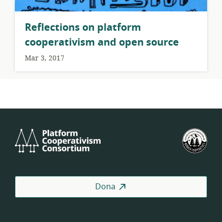
Reflections on platform
cooperativism and open source
Mar 3, 2017
Platform
U.S.
Cooperativism
Fed
Consortium
of
Wor
Coo
Dona