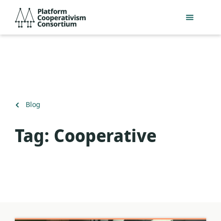
Acceder
Platform
directamente
Cooperativism
al
Consortium
contenido
principal
Volver
Blog
a
Tag:
Cooperative