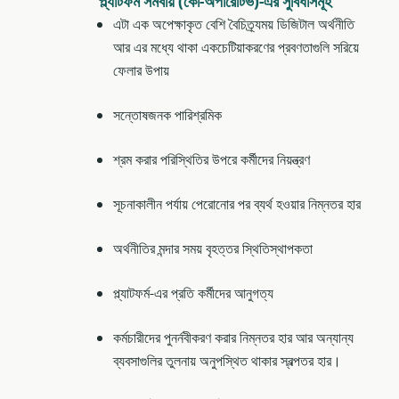
প্ল্যাটফর্ম সমবায় (কো-অপারেটিভ)-এর সুবিধাসমূহ
এটা এক অপেক্ষাকৃত বেশি বৈচিত্র্যময় ডিজিটাল অর্থনীতি
আর এর মধ্যে থাকা একচেটিয়াকরণের প্রবণতাগুলি সরিয়ে
ফেলার উপায়
সন্তোষজনক পারিশ্রমিক
শ্রম করার পরিস্থিতির উপরে কর্মীদের নিয়ন্ত্রণ
সূচনাকালীন পর্যায় পেরোনোর পর ব্যর্থ হওয়ার নিম্নতর হার
অর্থনীতির মন্দার সময় বৃহত্তর স্থিতিস্থাপকতা
প্ল্যাটফর্ম-এর প্রতি কর্মীদের আনুগত্য
কর্মচারীদের পুনর্নবীকরণ করার নিম্নতর হার আর অন্যান্য
ব্যবসাগুলির তুলনায় অনুপস্থিত থাকার স্বল্পতর হার।