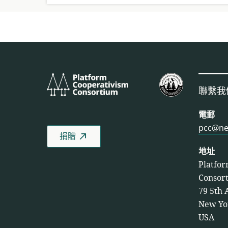
Platform
美
Cooperativism
國
聯繫我
Consortium
工
人
電郵
合
pcc@ne
捐贈
作
社
地址
聯
Platfor
盟
Consor
79 5th 
New Yo
USA