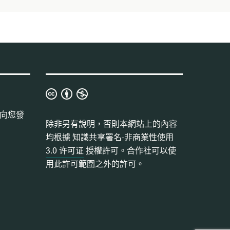
知
識
向您發
共
除非另有說明，否則本網站上的內容
享
均根據
知識共享署名-非商業性使用
署
3.0 许可证
授權許可。合作社可以使
名-
用此許可範圍之外的許可。
非
商
業
性
使
用