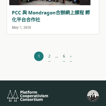
PCC 與 Mondragon合辦網上課程 孵
化平台合作社
May 7, 2020
Posts
%s
1
2
…
6
›
pagination
Platform
美
Cooperativism
國
Consortium
工