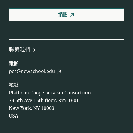
人
合
捐贈
作
社
聯
盟
聯繫我們
電郵
pcc@newschool.edu
地址
Platform Cooperativism Consortium
79 5th Ave 16th floor, Rm. 1601
New York, NY 10003
USA