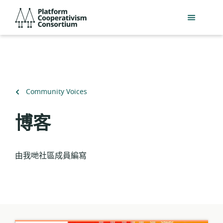
跳
Platform
到
Cooperativism
主
Consortium
要
內
容
返
Community Voices
回
博客
由我哋社區成員編寫