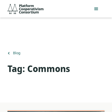
Ana
Platform
içeriğe
Cooperativism
geç
Consortium
Geri
Blog
dön
Tag:
Commons