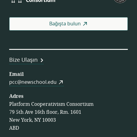
Consortium
İşçi
Koop
Fed
Bağışta bulun
Bize Ulaşın
Email
pcc@newschool.edu
Adres
Platform Cooperativism Consortium
79 5th Ave 16th floor, Rm. 1601
New York, NY 10003
ABD