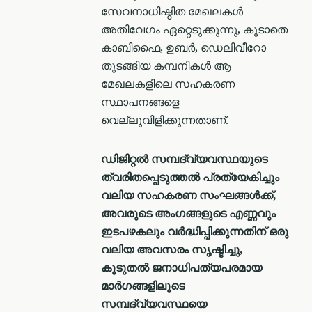
സേവനാധിഷ്ഠിത മേഖലകൾ
അതിവേഗം ഏറ്റെടുക്കുന്നു, കൂടാതെ
കാബിഫൈ, ഉബർ, ഡെലിവീറോ
തുടങ്ങിയ കമ്പനികൾ ആ
മേഖലകളിലെ സഹകരണ
സ്ഥാപനങ്ങളെ
വെല്ലുവിളിക്കുന്നതാണ്.
ഡിജിറ്റൽ സമ്പദ്‌വ്യവസ്ഥയുടെ
ത്വരിതപ്പെടുത്തല്‍ പ്രത്യേകിച്ചും
വലിയ സഹകരണ സംഘങ്ങൾക്ക്,
അവരുടെ അംഗങ്ങളുടെ എണ്ണവും
ഇടപഴകലും വർദ്ധിപ്പിക്കുന്നതിന് ഒരു
വലിയ അവസരം സൃഷ്ടിച്ചു,
കൂടുതൽ ജനാധിപത്യപരമായ
മാർഗങ്ങളിലൂടെ
സമ്പദ്‌വ്യവസ്ഥയെ