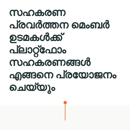
സഹകരണ
പ്രവര്‍ത്തന മെംബര്‍
ഉടമകൾക്ക്
പ്ലാറ്റ്ഫോം
സഹകരണങ്ങൾ
എങ്ങനെ പ്രയോജനം
ചെയ്യും