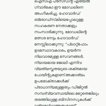
ഐസി‌എ പ്രസിഡന്റ് ഏരിയൽ
ഗ്വാർകോ ഈ മോഡലിനെ
അംഗീകരിച്ചു. ഹോവാർഡ്
ബ്രോഡ്‌സ്‌കിയെപ്പോലുള്ള
സഹകരണ നേതാക്കളും
സംസാരിക്കുന്നു. മോഡലിന്റെ
മത്സര നേട്ടം ഹോവാർഡ്
മനസ്സിലാക്കുന്നു: “പ്ലാറ്റ്ഫോം
ഉടമസ്ഥാവകാശം, ഉയർന്ന
നിലവാരമുള്ള സേവനങ്ങൾ,
ന്യായമായ ജോലി എന്നിവ
വ്യത്യസ്തതയുടെ ശക്തമായ
പോയിന്റുകളാണ്.അക്കാര്യം
ഉപഭോക്താക്കൾക്ക്
പ്രാധാന്യമുള്ളതും ഡിജിറ്റൽ
സമ്പദ്‌വ്യവസ്ഥയിലെ മറ്റേതെങ്കിലും
തരത്തിലുള്ള ബിസിനസുകൾക്ക്
ലഭ്യമല്ലാത്തതുമാണ്”