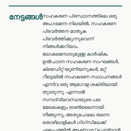
നേട്ടങ്ങള്‍
സഹകരണ പ്രസ്ഥാനത്തിലെ ഒരു
അംഗമെന്ന നിലയിൽ, സഹകരണ
പ്രവര്‍ത്തന മാതൃക
പ്രവർത്തിക്കുന്നുവെന്ന്
നിങ്ങൾക്കറിയാം.
ലോകമെമ്പാടുമുള്ള കാർഷിക,
ഉൽ‌പാദന സഹകരണ സംഘങ്ങൾ,
ക്രെഡിറ്റ് യൂണിയനുകൾ, മറ്റ്
റീട്ടെയിൽ സഹകരണ സ്ഥാപനങ്ങൾ
എന്നിവ ഒരു ആഗോള ശക്തിയായി
തുടരുന്നു. എന്നാൽ
സമ്പദ്‌വ്യവസ്ഥയുടെ പല
മേഖലകളും ഓൺ‌ലൈനായി
നീങ്ങുന്നു, അതുപോലെ തന്നെ
തൊഴിലാളികൾ ഗിഗ്സിലേക്ക്
എളുപ്പത്തിൽ ആക്സസ് ചെയ്യാൻ