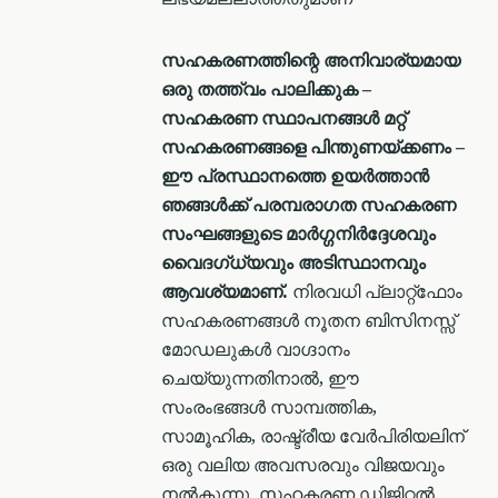
സഹകരണത്തിന്റെ അനിവാര്യമായ
ഒരു തത്ത്വം പാലിക്കുക –
സഹകരണ സ്ഥാപനങ്ങൾ മറ്റ്
സഹകരണങ്ങളെ പിന്തുണയ്ക്കണം –
ഈ പ്രസ്ഥാനത്തെ ഉയർത്താൻ
ഞങ്ങൾക്ക് പരമ്പരാഗത സഹകരണ
സംഘങ്ങളുടെ മാർഗ്ഗനിർദ്ദേശവും
വൈദഗ്ധ്യവും അടിസ്ഥാനവും
ആവശ്യമാണ്.
നിരവധി പ്ലാറ്റ്ഫോം
സഹകരണങ്ങൾ നൂതന ബിസിനസ്സ്
മോഡലുകൾ വാഗ്ദാനം
ചെയ്യുന്നതിനാൽ, ഈ
സംരംഭങ്ങൾ സാമ്പത്തിക,
സാമൂഹിക, രാഷ്ട്രീയ വേര്‍പിരിയലിന്
ഒരു വലിയ അവസരവും വിജയവും
നൽകുന്നു. സഹകരണ ഡിജിറ്റൽ