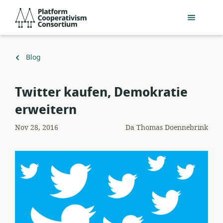
Salta
Platform
al
Cooperativism
contenuto
Consortium
principale
Torna
Blog
a
​Twitter kaufen, Demokratie
erweitern
Nov 28, 2016
Da
Thomas Doennebrink