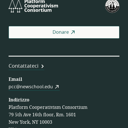
Platform
Fed
Cooperativism
degl
Consortium
Stat
Unit
dell
Donare
Coo
di
Lav
Contattateci
Email
pcc@newschool.edu
Indirizzo
Platform Cooperativism Consortium
79 5th Ave 16th floor, Rm. 1601
New York, NY 10003