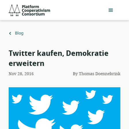
Skip
Platform
to
Cooperativism
main
Consortium
content
Back
Blog
to
​Twitter kaufen, Demokratie
erweitern
Nov 28, 2016
By
Thomas Doennebrink