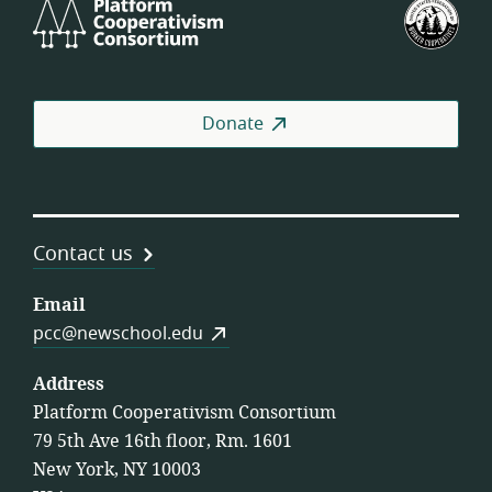
Platform
U.S.
Cooperativism
Fed
Consortium
of
Wor
Coo
Donate
Contact us
Email
pcc@newschool.edu
Address
Platform Cooperativism Consortium
79 5th Ave 16th floor, Rm. 1601
New York, NY 10003