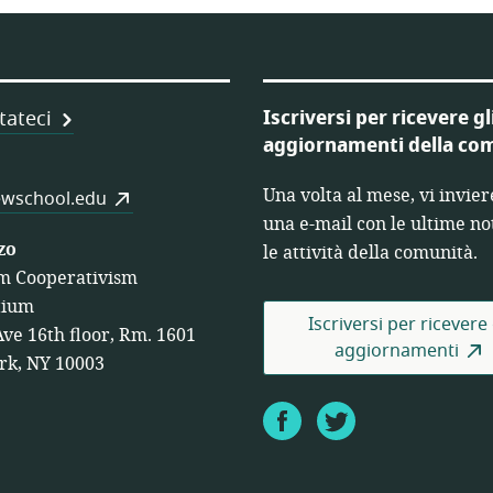
e
Iscriversi per ricevere gl
tateci
aggiornamenti della co
Una volta al mese, vi invie
wschool.edu
e
una e-mail con le ultime not
zo
le attività della comunità.
m Cooperativism
tium
Iscriversi per ricevere 
Ave 16th floor, Rm. 1601
aggiornamenti
rk, NY 10003
Facebook
Twitter