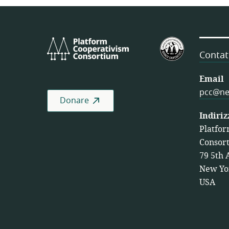
Platform
Federazion
Cooperativism
degli
Contat
Consortium
Stati
Uniti
Email
delle
pcc@ne
Donare
Cooperativ
di
Indiriz
Lavoro
Platfor
Consor
79 5th 
New Yo
USA