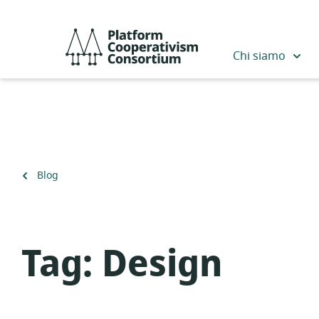
Salta
al
Platform
contenuto
Cooperativism
Chi siamo
principale
Consortium
Torna
Blog
a
Tag:
Design