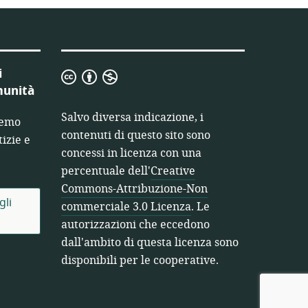
i
Creative
munità
Commons-
Attribuzione-
Salvo diversa indicazione, i
remo
Non
contenuti di questo sito sono
izie e
commerciale
concessi in licenza con una
3.0
percentuale dell'
Creative
Licenza
Commons-Attribuzione-Non
gli
commerciale 3.0 Licenza
. Le
autorizzazioni che eccedono
dall'ambito di questa licenza sono
disponibili per le cooperative.